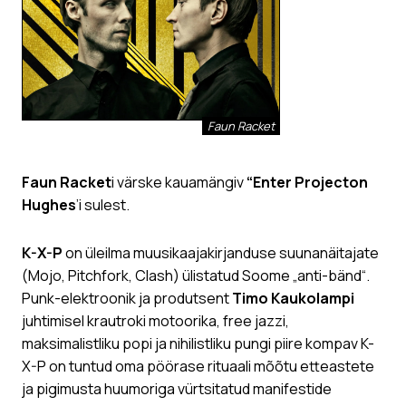
Faun Racket
Faun Racket
i värske kauamängiv
“Enter Projecton
Hughes
’i sulest.
K-X-P
on üleilma muusikaajakirjanduse suunanäitajate
(Mojo, Pitchfork, Clash) ülistatud Soome „anti-bänd“.
Punk-elektroonik ja produtsent
Timo Kaukolampi
juhtimisel krautroki motoorika, free jazzi,
maksimalistliku popi ja nihilistliku pungi piire kompav K-
X-P on tuntud oma pöörase rituaali mõõtu etteastete
ja pigimusta huumoriga vürtsitatud manifestide