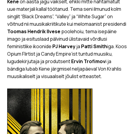
Kene
on aasta jagu vaikselt, ehkki mitte nähtamatult
uue materjali kallal töötanud. Tema seni ilmunud kolm
singlit “Black Dreams”, “Valley” ja “White Sugar” on
võitnud nii muusikakriitikute kui melomaanist presidendi
Toomas Hendrik Ilvese
poolehoiu, tema isepäine
imago ja esituslaad pälvinud ülistavaid võrdlusi
feministlike ikoonide
PJ Harvey
ja
Patti Smith
iga. Koos
Opium Flirtist ja Candy Empire’ist tuntud muusiku,
lugudekirjutaja ja produtsent
Ervin Trofimov
i ja
bändiga lubab Kene järgmisel neljapäeval Von Krahlis
muusikaliselt ja visuaalselt jõulist etteastet.