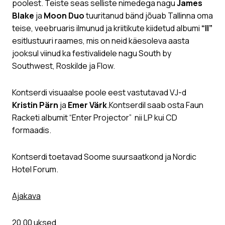
poolest. Teiste seas selliste nimedega nagu
James
Blake
ja
Moon Duo
tuuritanud bänd jõuab Tallinna oma
teise, veebruaris ilmunud ja kriitikute kiidetud albumi
“II”
esitlustuuri raames, mis on neid käesoleva aasta
jooksul viinud ka festivalidele nagu South by
Southwest, Roskilde ja Flow.
Kontserdi visuaalse poole eest vastutavad VJ-d
Kristin Pärn
ja
Emer Värk
.Kontserdil saab osta Faun
Racketi albumit “Enter Projector” nii LP kui CD
formaadis.
Kontserdi toetavad Soome suursaatkond ja Nordic
Hotel Forum.
Ajakava
20.00 uksed