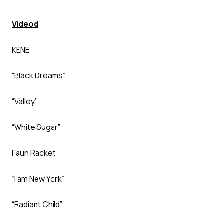
Videod
KENE
“Black Dreams”
“Valley”
“White Sugar”
Faun Racket
“I am New York”
“Radiant Child”