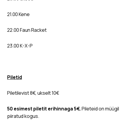
21.00 Kene
22.00 Faun Racket
23.00 K-X-P
Piletid
Piletilevist
8€, ukselt 10€
50 esimest piletit erihinnaga 5€.
Pileteid on müügil
piiratud kogus.