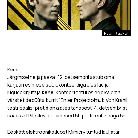
Faun Racket
Kene
Järgmisel neljapäeval, 12. detsembril astub oma
karjääri esimese soolokontserdiga üles laulja-
lugudekirjutaja
Kene
. Kontsertõhtul esineb ka oma
värsket debüütalbumit “Enter Projectoimub Von Krahli
teatrisaalis, piletid on alates tänasest, 4. detsembrist
saadaval Piletilevis, esimesed 50 piletit erihinnaga 5€.
Eeskätt elektroonikaduost Mimicry tuntud lauljatar