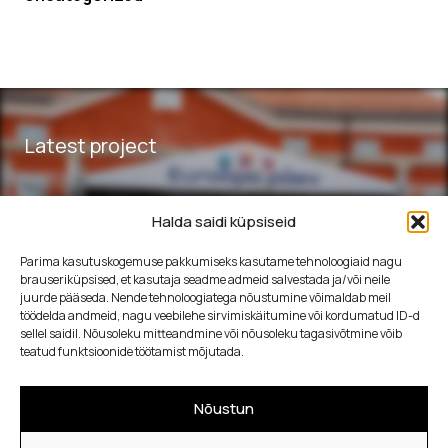
Latest project
Halda saidi küpsiseid
Euroopa päev 2026 kontsert
Parima kasutuskogemuse pakkumiseks kasutame tehnoloogiaid nagu
brauseriküpsised, et kasutaja seadme admeid salvestada ja/või neile
Narvas
juurde pääseda. Nende tehnoloogiatega nõustumine võimaldab meil
töödelda andmeid, nagu veebilehe sirvimiskäitumine või kordumatud ID-d
sellel saidil. Nõusoleku mitteandmine või nõusoleku tagasivõtmine võib
teatud funktsioonide töötamist mõjutada.
SHOW MORE
Nõustun