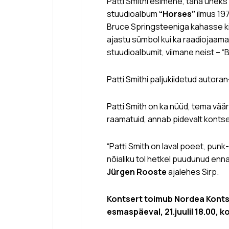
Patti Smithi esimene, täna ühek
stuudioalbum
“Horses”
ilmus 197
Bruce Springsteeniga kahasse k
ajastu sümbol kui ka raadiojaama
stuudioalbumit, viimane neist – “B
Patti Smithi paljukiidetud autora
Patti Smith on ka nüüd, tema väär
raamatuid, annab pidevalt konts
“Patti Smith on laval poeet, punk
nõialiku tol hetkel puudunud ennas
Jürgen Rooste
ajalehes Sirp.
Kontsert toimub Nordea Konts
esmaspäeval, 21.juulil 18.00, k