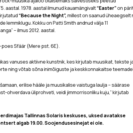
s rock-muusika ajaloo olulisemaks salvestiseks peetud
5. aastal. 1978. aastal ilmunud kauamängivalt
“Easter”
on päri
irjutatud
“Because the Night”,
millest on saanud üheaegselt n
de lemmiklugu. Kokku on Patti Smith andnud välja 11
anga” – ilmus 2012. aastal.
n-poes Sfäär (Mere pst. 6E).
ikas vanuses aktiivne kunstnik, kes kirjutab muusikat, tekste j
erte ning võtab sõna inimõiguste ja keskkonnakaitse teemadel
-šamaan, erilise hääle ja muusikalise vaistuga laulja – säärase
t-ohverdava üliprohveti, veidi jimmorrisonliku kuju,” kirjutab
erdimajas Tallinnas Solaris keskuses, uksed avatakse
ontsert algab 19.00. Soojendusesinejat ei ole.