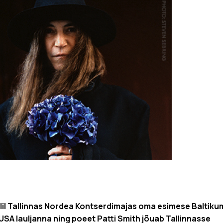
lil Tallinnas Nordea
Kontserdimajas oma esimese Baltiku
SA lauljanna ning poeet Patti Smith jõuab Tallinnasse