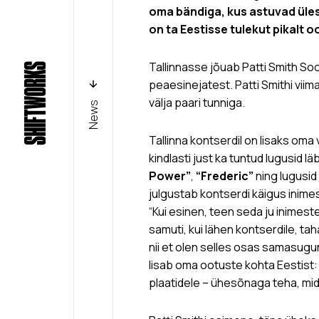
oma bändiga, kus astuvad üles
on ta Eestisse tulekut pikalt
Tallinnasse jõuab Patti Smith So
peaesinejatest. Patti Smithi vi
välja paari tunniga.
News
Tallinna kontserdil on lisaks oma
kindlasti just ka tuntud lugusid l
Power”
,
“Frederic”
ning lugusid
julgustab kontserdi käigus inimesi
“Kui esinen, teen seda ju inimest
samuti, kui lähen kontserdile, t
nii et olen selles osas samasugun
lisab oma ootuste kohta Eestist
plaatidele – ühesõnaga teha, mid