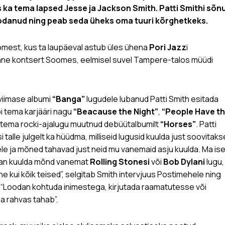
 ka tema lapsed Jesse ja Jackson Smith. Patti Smithi sõnu
 oodanud ning peab seda üheks oma tuuri kõrghetkeks.
omest, kus ta laupäeval astub üles ühena
Pori Jazz
i
imane kontsert Soomes, eelmisel suvel Tampere-talos müüdi
 viimase albumi
“Banga”
lugudele lubanud Patti Smith esitada
äbi tema karjääri nagu
“Beacause the Night”
,
“People Have t
 tema rocki-ajalugu muutnud debüütalbumilt
“Horses”
. Patti
 talle julgelt ka hüüdma, milliseid lugusid kuulda just soovitaks
ele ja mõned tahavad just neid mu vanemaid asju kuulda. Ma is
ahan kuulda mõnd vanemat
Rolling Stonesi
või
Bob Dylani
lugu,
e kui kõik teised”, selgitab Smith intervjuus Postimehele ning
: “Loodan kohtuda inimestega, kirjutada raamatutesse või
a rahvas tahab”.