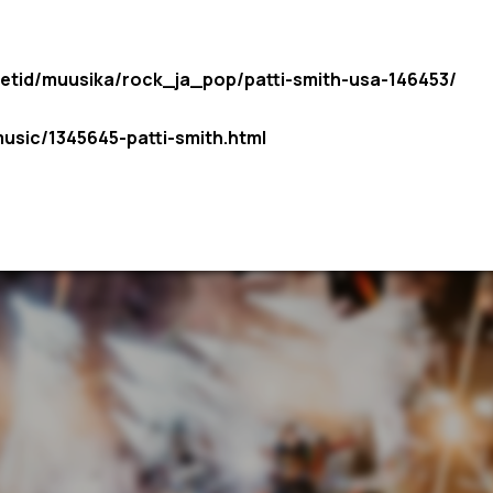
piletid/muusika/rock_ja_pop/patti-smith-usa-146453/
music/1345645-patti-smith.html