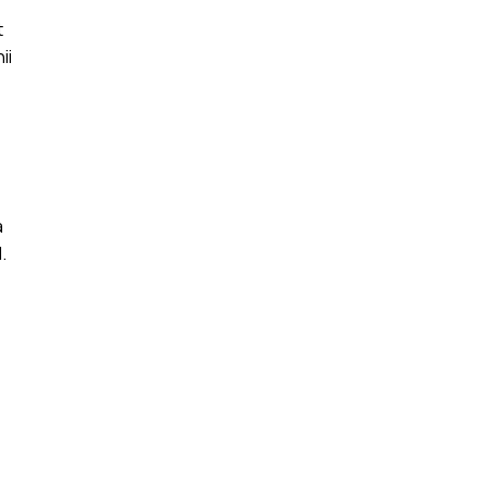
t
ii
a
.