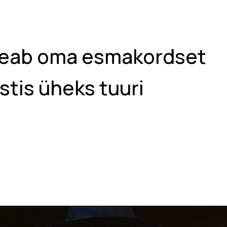
 peab oma esmakordset
stis üheks tuuri