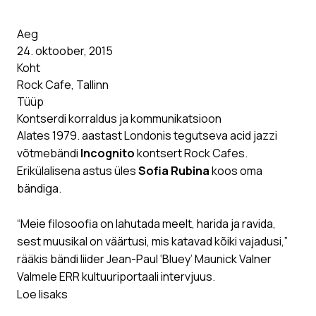
Aeg
24. oktoober, 2015
Koht
Rock Cafe, Tallinn
Tüüp
Kontserdi korraldus ja kommunikatsioon
Alates 1979. aastast Londonis tegutseva acid jazzi
võtmebändi
Incognito
kontsert Rock Cafes.
Erikülalisena astus üles
Sofia Rubina
koos oma
bändiga.
“Meie filosoofia on lahutada meelt, harida ja ravida,
sest muusikal on väärtusi, mis katavad kõiki vajadusi,”
rääkis bändi liider Jean-Paul ‘Bluey’ Maunick Valner
Valmele ERR kultuuriportaali intervjuus.
Loe lisaks