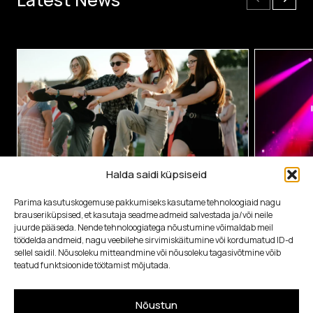
Halda saidi küpsiseid
18.06.2026
21.05.2026
Parima kasutuskogemuse pakkumiseks kasutame tehnoloogiaid nagu
Station Narva noortelabor tõi Ida-Viru noorte
Sloveenia i
brauseriküpsised, et kasutaja seadme admeid salvestada ja/või neile
loovideed tuhandete inimesteni
juba järgmis
juurde pääseda. Nende tehnoloogiatega nõustumine võimaldab meil
töödelda andmeid, nagu veebilehe sirvimiskäitumine või kordumatud ID-d
kultuurikes
sellel saidil. Nõusoleku mitteandmine või nõusoleku tagasivõtmine võib
teatud funktsioonide töötamist mõjutada.
Nõustun