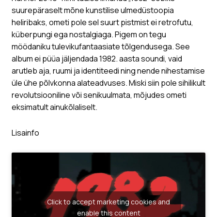
suurepäraselt mõne kunstilise ulmedüstoopia
heliribaks, ometi pole sel suurt pistmist ei retrofutu,
küberpungi ega nostalgiaga. Pigem on tegu
möödaniku tulevikufantaasiate tõlgendusega. See
album ei püüa jäljendada 1982. aasta soundi, vaid
arutleb aja, ruumi ja identiteedi ning nende nihestamise
üle ühe põlvkonna alateadvuses. Miski siin pole sihilikult
revolutsiooniline või senikuulmata, mõjudes ometi
eksimatult ainukõlaliselt.
Lisainfo
Click to accept marketing cookies and
enable this content