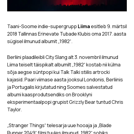
Taani-Soome indie-supergrupp
Liima
esitleb 9. märtsil
2018 Tallinnas Erinevate Tubade Klubis oma 2017. aasta
sügisel ilmunud albumit „1982“.
Berliini plaadileibli City Slang alt 3. novembril ilmunud
Liima teiselt täispikalt albumilt „1982“ kostab nii külma
sõja aegse süntpopi kui Talk Talki stiilis artrocki
kajasid. Paari viimase aasta jooksul Londonis, Berliinis
ja Portugalis kirjutatud ning Soomes salvestatud
albumi kaasprodutsendiks on Brooklyni
eksperimentaalpopi grupist Grizzly Bear tuntud Chris
Taylor.
„Stranger Things“ telesarja uue hooaja ja „Blade
Runner 2049“ filmi tuules ilmunud „1982“ sobiks