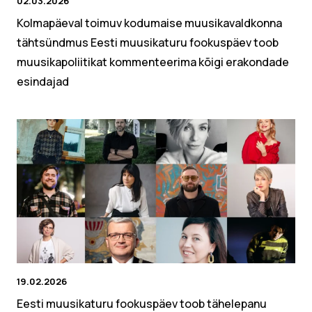
02.03.2026
Kolmapäeval toimuv kodumaise muusikavaldkonna
tähtsündmus Eesti muusikaturu fookuspäev toob
muusikapoliitikat kommenteerima kõigi erakondade
esindajad
19.02.2026
Eesti muusikaturu fookuspäev toob tähelepanu